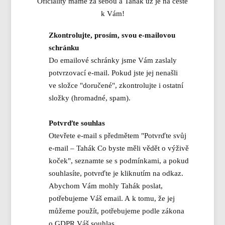
Oficiálity máme za sebou a Tahák už je na cestě
k Vám!
Zkontrolujte, prosím, svou e-mailovou
schránku
Do emailové schránky jsme Vám zaslaly
potvrzovací e-mail. Pokud jste jej nenašli
ve složce "doručené", zkontrolujte i ostatní
složky (hromadné, spam).
Potvrďte souhlas
Otevřete e-mail s předmětem "Potvrďte svůj
e-mail – Tahák Co byste měli vědět o výživě
koček", seznamte se s podmínkami, a pokud
souhlasíte, potvrďte je kliknutím na odkaz.
Abychom Vám mohly Tahák poslat,
potřebujeme Váš email. A k tomu, že jej
můžeme použít, potřebujeme podle zákona
o GDPR Váš souhlas.