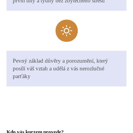
první dny a týdny bez zbytečného stresu
Pevný základ důvěry a porozumění, který
posílí váš vztah a udělá z vás nerozlučné
parťáky
Kdo vás kurzem provede?