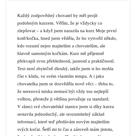
Každý zodpovědný chovatel by měl projít
podobným kurzem. Věřím, že je vždycky co
zlepšovat – a když jsem narazila na kurz Moje první
kotě/kočka, hned jsem věděla, že ho vytvořil někdo,
kdo rozumí nejen majitelům a chovatelům, ale
hlavně samotným kočkám. Kurz mě příjemně
překvapil svou přehledností, jasností a praktičností.
Text není zbytečně dlouhý, takže jsem si ho mohla
číst v klidu, ve svém vlastním tempu. A i jako
chovatelka jsem se dozvěděla nové věci – třeba to,
že nerezová miska nemusí být vždy tou nejlepší
volbou, přestože ji většina považuje za standard.
V rámci své chovatelské stanice jsem si díky kurzu
sestavila jednoduchý, ale srozumitelný základ
informací, které teď předávám novým majitelům
svých koťat. Šetří mi to čas a zároveň mám jistotu,