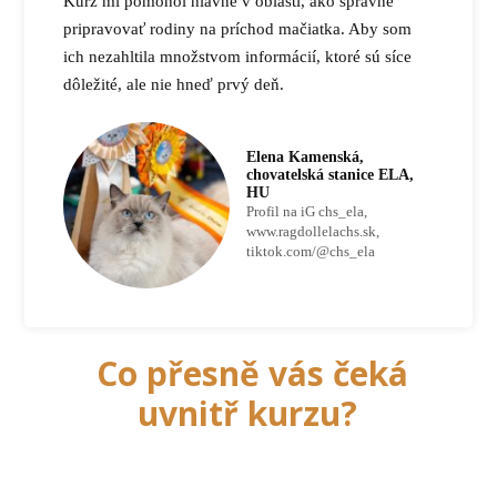
Kurz mi pomohol hlavne v oblasti, ako správne
pripravovať rodiny na príchod mačiatka. Aby som
ich nezahltila množstvom informácií, ktoré sú síce
dôležité, ale nie hneď prvý deň.
Elena Kamenská,
chovatelská stanice ELA,
HU
Profil na iG chs_ela,
www.ragdollelachs.sk,
tiktok.com/@chs_ela
Co přesně vás čeká
uvnitř kurzu?