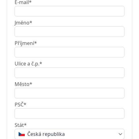
E-mail*
Jméno*
Příjmení*
Ulice a č.p.*
Město*
PSČ*
Stát*
Česká republika