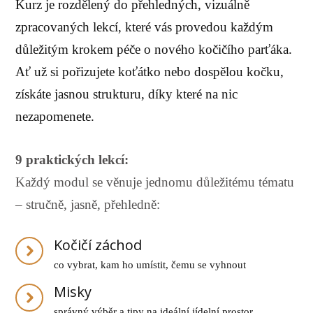
Kurz je rozdělený do přehledných, vizuálně
zpracovaných lekcí, které vás provedou každým
důležitým krokem péče o nového kočičího parťáka.
Ať už si pořizujete koťátko nebo dospělou kočku,
získáte jasnou strukturu, díky které na nic
nezapomenete.
9 praktických lekcí:
Každý modul se věnuje jednomu důležitému tématu
– stručně, jasně, přehledně:
Kočičí záchod
co vybrat, kam ho umístit, čemu se vyhnout
Misky
správný výběr a tipy na ideální jídelní prostor