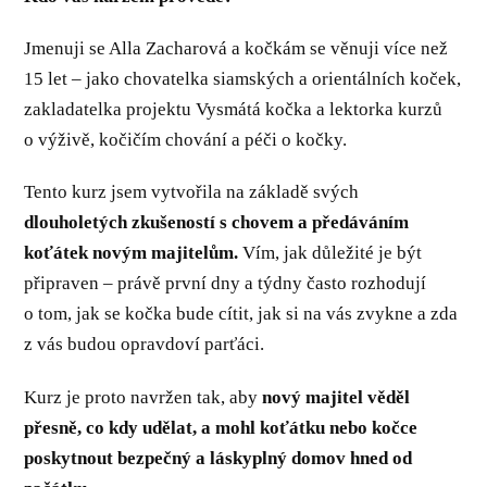
Jmenuji se Alla Zacharová a kočkám se věnuji více než
15 let – jako chovatelka siamských a orientálních koček,
zakladatelka projektu Vysmátá kočka a lektorka kurzů
o výživě, kočičím chování a péči o kočky.
Tento kurz jsem vytvořila na základě svých
dlouholetých zkušeností s chovem a předáváním
koťátek novým majitelům.
Vím, jak důležité je být
připraven – právě první dny a týdny často rozhodují
o tom, jak se kočka bude cítit, jak si na vás zvykne a zda
z vás budou opravdoví parťáci.
Kurz je proto navržen tak, aby
nový majitel věděl
přesně, co kdy udělat, a mohl koťátku nebo kočce
poskytnout bezpečný a láskyplný domov hned od