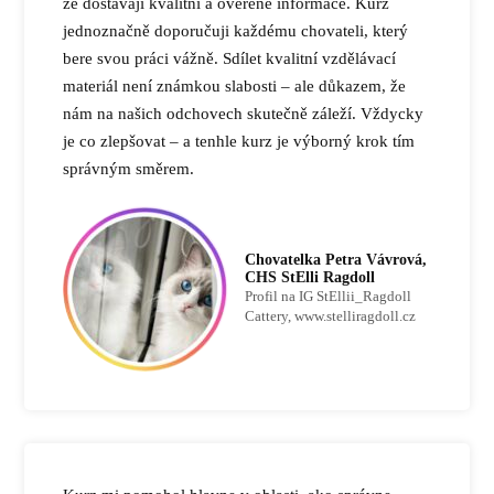
že dostávají kvalitní a ověřené informace. Kurz
jednoznačně doporučuji každému chovateli, který
bere svou práci vážně. Sdílet kvalitní vzdělávací
materiál není známkou slabosti – ale důkazem, že
nám na našich odchovech skutečně záleží. Vždycky
je co zlepšovat – a tenhle kurz je výborný krok tím
správným směrem.
Chovatelka Petra Vávrová,
CHS StElli Ragdoll
Profil na IG StEllii_Ragdoll
Cattery, www.stelliragdoll.cz