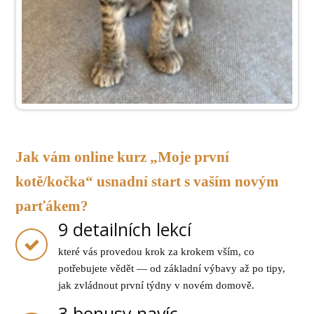
Jak vám online kurz „Moje první
kotě/kočka“ usnadní start s vaším novým
parťákem?
9 detailních lekcí
které vás provedou krok za krokem vším, co
potřebujete vědět — od základní výbavy až po tipy,
jak zvládnout první týdny v novém domově.
3 bonusy navíc