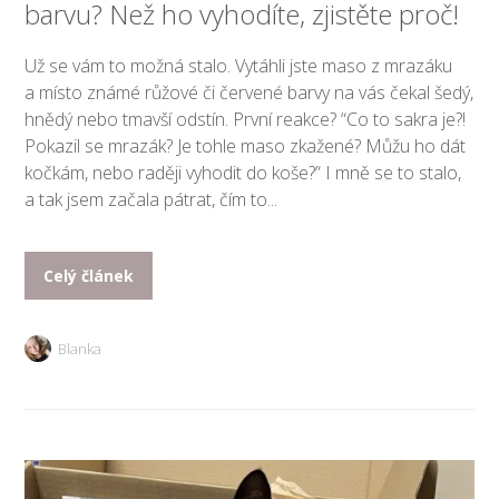
barvu? Než ho vyhodíte, zjistěte proč!
Už se vám to možná stalo. Vytáhli jste maso z mrazáku
a místo známé růžové či červené barvy na vás čekal šedý,
hnědý nebo tmavší odstín. První reakce? “Co to sakra je?!
Pokazil se mrazák? Je tohle maso zkažené? Můžu ho dát
kočkám, nebo raději vyhodit do koše?” I mně se to stalo,
a tak jsem začala pátrat, čím to...
Celý článek
Blanka