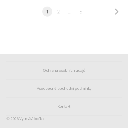
1
2
…
5
Ochrana osobních údajů
Všeobecné obchodní podmínky
Kontakt
© 2026 Vysmátá kočka