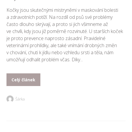
Kočky jsou skutečnými mistryněmi v maskování bolesti
a zdravotních potíží. Na rozdíl od psů své problémy
často dlouho skrývají, a proto si jich všimneme až
ve chvíli, kdy jsou již poměrně rozvinuté. U starších koček
je proto prevence naprosto zásadní. Pravidelné
veterinární prohlídky, ale také vnímání drobných změn
v chování, chuti k jídlu nebo vzhledu srsti a těla, nám
umožňují odhalit problém včas. Díky...
Celý článek
Šárka