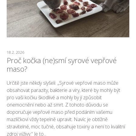
18.2. 2026
Proč kočka (ne)smí syrové vepřové
maso?
Určitě jste někdy slyšeli: „Syrové vepřové maso může
obsahovat parazity, bakterie a viry, které by mohly být
pro vaši kočku škodlivé a mohly by jí způsobit
onemocnění nebo až smrt. Z tohoto důvodu se
doporučuje vepřové maso před podáním vašemu
mazlíčkovi vždy tepelně upravit. Navíc je obtížně
stravitelné, moc tučné, obsahuje toxiny a není to kvalitní
zdroj výživy.“ Je to...