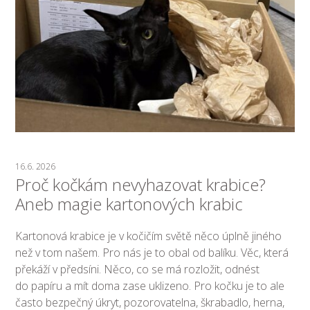
16.6. 2026
Proč kočkám nevyhazovat krabice?
Aneb magie kartonových krabic
Kartonová krabice je v kočičím světě něco úplně jiného
než v tom našem. Pro nás je to obal od balíku. Věc, která
překáží v předsíni. Něco, co se má rozložit, odnést
do papíru a mít doma zase uklizeno. Pro kočku je to ale
často bezpečný úkryt, pozorovatelna, škrabadlo, herna,