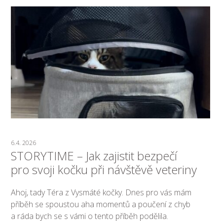
6.4. 2026
STORYTIME – Jak zajistit bezpečí
pro svoji kočku při návštěvě veteriny
Ahoj, tady Téra z Vysmáté kočky. Dnes pro vás mám
příběh se spoustou aha momentů a poučení z chyb
a ráda bych se s vámi o tento příběh podělila.