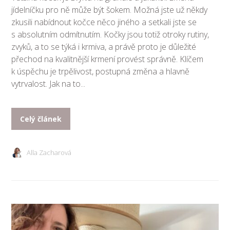
jídelníčku pro ně může být šokem. Možná jste už někdy
zkusili nabídnout kočce něco jiného a setkali jste se
s absolutním odmítnutím. Kočky jsou totiž otroky rutiny,
zvyků, a to se týká i krmiva, a právě proto je důležité
přechod na kvalitnější krmení provést správně. Klíčem
k úspěchu je trpělivost, postupná změna a hlavně
vytrvalost. Jak na to...
Celý článek
Alla Zacharová