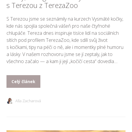
s Terezou z TerezaZoo
S Terezou jsme se seznámily na kurzech Vysmáté kočky,
kde nás spojila společná vášeň pro naše čtyřnohé
chlupáče. Tereza dnes inspiruje tisíce lidí na sociálních
sítích pod profilem TerezaZoo, kde sdílí svůj život
s kočkami, tipy na péči o ně, ale i momentky plné humoru
a lásky. V našem rozhovoru jsme se jí zeptaly, jak to
všechno začalo — a kam ji její „kočičí cesta“ dovedla....
Celý článek
Alla Zacharová