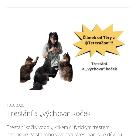
18.8. 2025
Trestání a „výchova“ koček
Trestání kočky vodou, křikem či fyzickým trestem
nefunguje. Místo toho vyvolává stres, narušuje důvěru