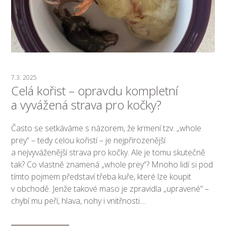
7.3. 2025
Celá kořist – opravdu kompletní
a vyvážená strava pro kočky?
Často se setkáváme s názorem, že krmení tzv. „whole
prey“ – tedy celou kořistí – je nejpřirozenější
a nejvyváženější strava pro kočky. Ale je tomu skutečně
tak? Co vlastně znamená „whole prey“? Mnoho lidí si pod
tímto pojmem představí třeba kuře, které lze koupit
v obchodě. Jenže takové maso je zpravidla „upravené“ –
chybí mu peří, hlava, nohy i vnitřnosti....