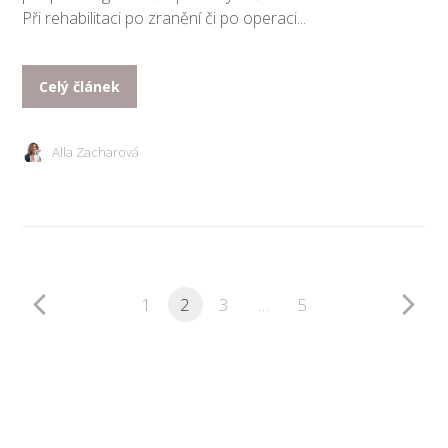
Při rehabilitaci po zranění či po operaci...
Celý článek
Alla Zacharová
1
2
3
…
5