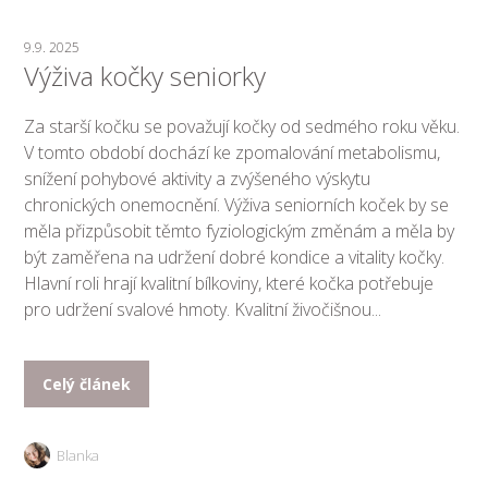
9.9. 2025
Výživa kočky seniorky
Za starší kočku se považují kočky od sedmého roku věku.
V tomto období dochází ke zpomalování metabolismu,
snížení pohybové aktivity a zvýšeného výskytu
chronických onemocnění. Výživa seniorních koček by se
měla přizpůsobit těmto fyziologickým změnám a měla by
být zaměřena na udržení dobré kondice a vitality kočky.
Hlavní roli hrají kvalitní bílkoviny, které kočka potřebuje
pro udržení svalové hmoty. Kvalitní živočišnou...
Celý článek
Blanka