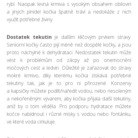
rybí. Naopak levná krmiva s vysokým obsahem obilovin
a jiných plnidel kočka špatně tráví a nedokáže z nich
využít potřebné živiny.
Dostatek tekutin
je dalším klíčovým prvkem stravy.
Seniorní kočky často pijí méně než dospělé kočky, a jsou
proto náchylné k dehydrataci. Nedostatek tekutin může
vést k problémům od zácpy až po onemocnění
močových cest a ledvin. Důležité je zařazovat do stravy
mokré krmivo, díky kterému kočka získává potřebné
tekutiny tak, jak je to pro ni přirozené. Konzervy
a kapsičky můžete podlít/naředit vodou, nebo nesoleným
a nekořeněným vývarem, aby kočka přijala další tekutiny,
aniž by o tom věděla. Pro podporu hydratace můžete
kočce nabídnout i různé misky s vodou nebo fontánku,
ve které voda cirkuluje.