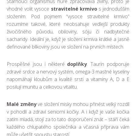
Stárnoucí organismus hůře zpracovává živiny, proto je
vhodné volit vysoce
stravitelné krmivo
s jednodušším
složením. Pod pojmem “vysoce stravitelné krmivo”
rozumíme takové, které neobsahuje vedlejší produkty
živočišného původu, obiloviny, sóju či nadbytečné
sacharidy. Ideální je, když je složení krmiva krátké a jasně
definované bílkoviny jsou ve složení na prvních místech.
Prospěšné jsou i některé
doplňky
. Taurin podporuje
zdravé srdce a nervový systém, omega-3 mastné kyseliny
napomáhají kloubům a kvalitě srsti a vitaminy A, D a E
posilují imunitu a celkovou vitalitu.
Malé změny
ve složení misky mohou přinést velký rozdíl
v pohodlí a zdraví seniorní kočky. A i když je vaše kočka
zatím mladá, stojí za to tato doporučení znát – stáří čeká
každého chlupatého společníka a včasná příprava vám
může ušetřit spoustu starostí.