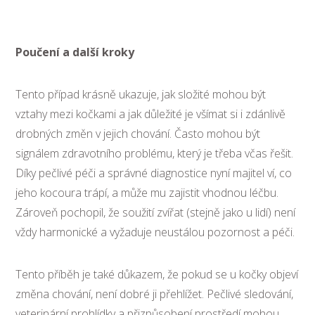
Poučení a další kroky
Tento případ krásně ukazuje, jak složité mohou být
vztahy mezi kočkami a jak důležité je všímat si i zdánlivě
drobných změn v jejich chování. Často mohou být
signálem zdravotního problému, který je třeba včas řešit.
Díky pečlivé péči a správné diagnostice nyní majitel ví, co
jeho kocoura trápí, a může mu zajistit vhodnou léčbu.
Zároveň pochopil, že soužití zvířat (stejně jako u lidí) není
vždy harmonické a vyžaduje neustálou pozornost a péči.
Tento příběh je také důkazem, že pokud se u kočky objeví
změna chování, není dobré ji přehlížet. Pečlivé sledování,
veterinární prohlídky a přizpůsobení prostředí mohou