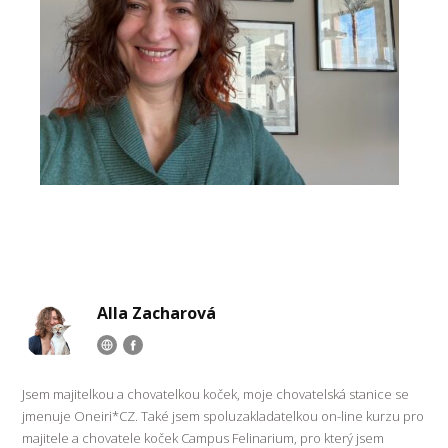
Alla Zacharová
Jsem majitelkou a chovatelkou koček, moje chovatelská stanice se
jmenuje Oneiri*CZ. Také jsem spoluzakladatelkou on-line kurzu pro
majitele a chovatele koček Campus Felinarium, pro který jsem