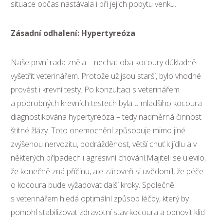
situace občas nastávala i při jejich pobytu venku.
Zásadní odhalení: Hypertyreóza
Naše první rada zněla – nechat oba kocoury důkladně
vyšetřit veterinářem. Protože už jsou starší, bylo vhodné
provést i krevní testy. Po konzultaci s veterinářem
a podrobných krevních testech byla u mladšího kocoura
diagnostikována hypertyreóza – tedy nadměrná činnost
štítné žlázy. Toto onemocnění způsobuje mimo jiné
zvýšenou nervozitu, podrážděnost, větší chuť k jídlu a v
některých případech i agresivní chování.Majiteli se ulevilo,
že konečně zná příčinu, ale zároveň si uvědomil, že péče
o kocoura bude vyžadovat další kroky. Společně
s veterinářem hledá optimální způsob léčby, který by
pomohl stabilizovat zdravotní stav kocoura a obnovit klid