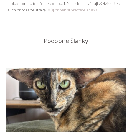
spoluautorkou textů a lektorkou. Několik let se věnuji výživě koček a
jejich přirozené stravě.
Můj příběh si přečtěte zde>>
Podobné články