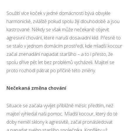
Soužití více koček v jedné domácnosti bývá obvykle
harmonické, zvláště pokud spolu žijí dlouhodobě a jsou
kastrované. Někdy se však může nečekaně objevit
agresivní chování, které naruší dosavadní klid. Přesně to
se stalo v jednom domácím prostředí, kde mladší kocour
začal znenadání napadat staršího – a to i přesto, že
spolu dříve pět let bez problémů vycházeli. Majitel se
proto rozhodl pátrat po příčině této změny.
Nečekaná změna chování
Situace se začala vyvíjet přibližně měsíc předtím, než
majitel vyhledal naši pomoc. Mladší kocour, který do té
doby neměl sklony k agresivitě, začal pronásledovat
a napadat svého staršího společníka. Konflikty už