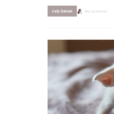
Celý článek
Alla Zacharová