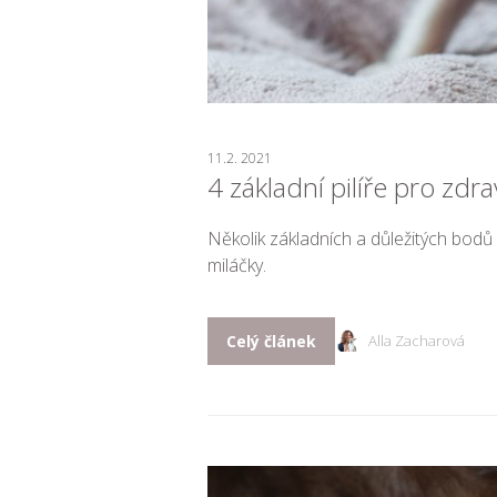
11.2. 2021
4 základní pilíře pro zdr
Několik základních a důležitých bodů
miláčky.
Celý článek
Alla Zacharová