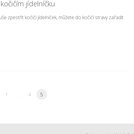
 kočičím jídelníčku
še zpestřit kočičí jídelníček, můžete do kočičí stravy zařadit
1
…
4
5