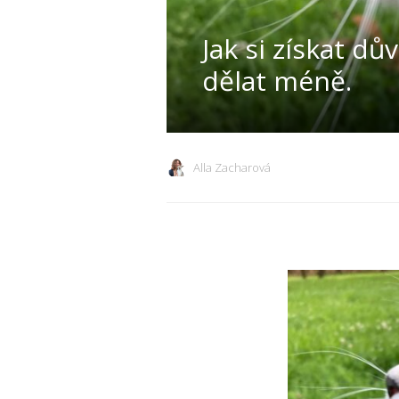
Jak si získat d
dělat méně.
Alla Zacharová