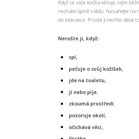
Když se vaše kočka věnuje svým běžným
necháte úplně v klidu. Nesahejte na ni
do interakce. Prostě ji nechte dělat t
Nerušte ji, když:
spí,
pečuje o svůj kožíšek,
jde na toaletu,
jí nebo pije
,
zkoumá prostředí
,
pozoruje okolí,
očichává věci,
škrábe,