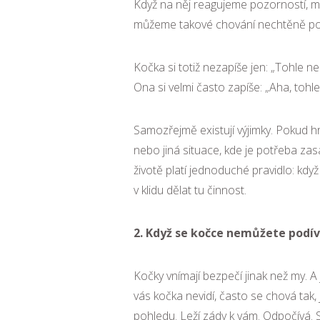
Když na něj reagujeme pozorností, m
můžeme takové chování nechtěně posí
Kočka si totiž nezapíše jen: „Tohle n
Ona si velmi často zapíše: „Aha, tohle
Samozřejmě existují výjimky. Pokud h
nebo jiná situace, kde je potřeba za
životě platí jednoduché pravidlo: kdy
v klidu dělat tu činnost.
2. Když se kočce nemůžete podíva
Kočky vnímají bezpečí jinak než my. A
vás kočka nevidí, často se chová tak, ja
pohledu. Leží zády k vám. Odpočívá. S