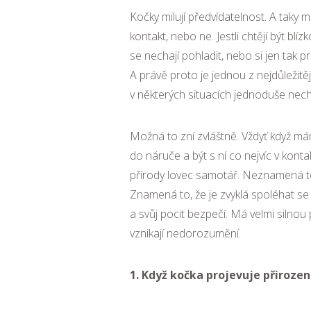
Kočky milují předvídatelnost. A taky 
kontakt, nebo ne. Jestli chtějí být blí
se nechají pohladit, nebo si jen tak p
A právě proto je jednou z nejdůležitěj
v některých situacích jednoduše nech
Možná to zní zvláštně. Vždyť když máme 
do náruče a být s ní co nejvíc v konta
přírody lovec samotář. Neznamená to,
Znamená to, že je zvyklá spoléhat se
a svůj pocit bezpečí. Má velmi silnou
vznikají nedorozumění.
1. Když kočka projevuje přirozen