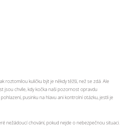
k roztomilou kuličku být je někdy těžší, než se zdá. Ale
t jsou chvíle, kdy kočka naši pozornost opravdu
hlazení, pusinku na hlavu ani kontrolní otázku, jestli je
které nežádoucí chování, pokud nejde o nebezpečnou situaci.