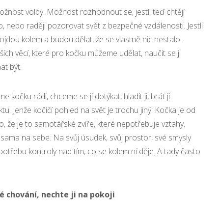
možnost volby. Možnost rozhodnout se, jestli teď chtějí
zko, nebo raději pozorovat svět z bezpečné vzdálenosti. Jestli
rojdou kolem a budou dělat, že se vlastně nic nestalo.
ších věcí, které pro kočku můžeme udělat, naučit se ji
at být.
kočku rádi, chceme se jí dotýkat, hladit ji, brát ji
ktu. Jenže kočičí pohled na svět je trochu jiný. Kočka je od
 že je to samotářské zvíře, které nepotřebuje vztahy.
 sama na sebe. Na svůj úsudek, svůj prostor, své smysly
 potřebu kontroly nad tím, co se kolem ní děje. A tady často
é chování, nechte ji na pokoji