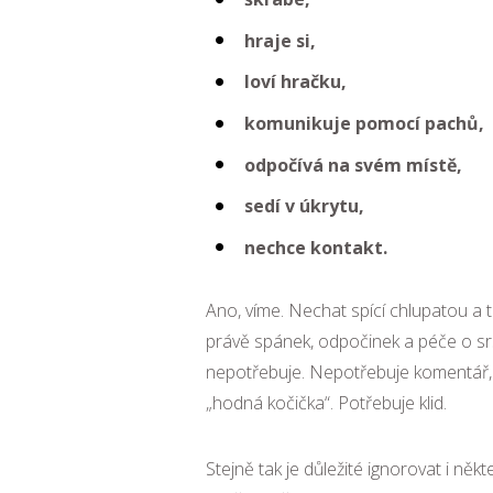
hraje si,
loví hračku,
komunikuje pomocí pachů,
odpočívá na svém místě,
sedí v úkrytu,
nechce kontakt.
Ano, víme. Nechat spící chlupatou a ta
právě spánek, odpočinek a péče o srs
nepotřebuje. Nepotřebuje komentář, po
„hodná kočička“. Potřebuje klid.
Stejně tak je důležité ignorovat i ně