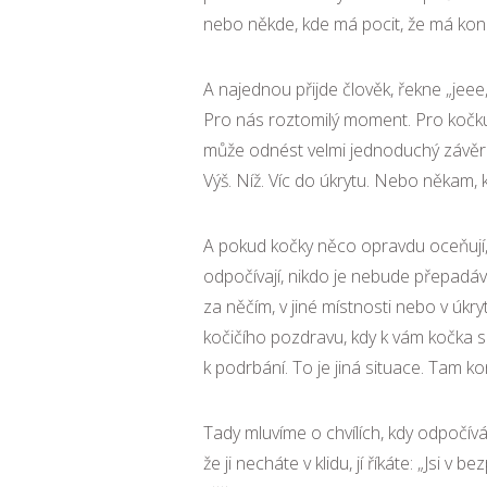
nebo někde, kde má pocit, že má kone
A najednou přijde člověk, řekne „jeee, 
Pro nás roztomilý moment. Pro kočku
může odnést velmi jednoduchý závěr: 
Výš. Níž. Víc do úkrytu. Nebo někam,
A pokud kočky něco opravdu oceňují, j
odpočívají, nikdo je nebude přepadáva
za něčím, v jiné místnosti nebo v úkr
kočičího pozdravu, kdy k vám kočka s
k podrbání. To je jiná situace. Tam ko
Tady mluvíme o chvílích, kdy odpočív
že ji necháte v klidu, jí říkáte: „Jsi