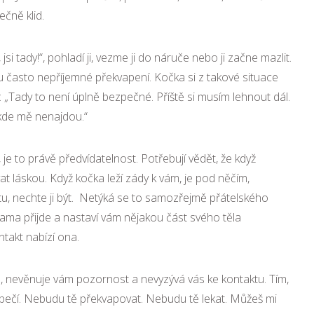
čně klid.
jsi tady!“, pohladí ji, vezme ji do náruče nebo ji začne mazlit.
 často nepříjemné překvapení. Kočka si z takové situace
„Tady to není úplně bezpečné. Příště si musím lehnout dál.
 kde mě nenajdou.“
e to právě předvídatelnost. Potřebují vědět, že když
t láskou. Když kočka leží zády k vám, je pod něčím,
ytu, nechte ji být. Netýká se to samozřejmě přátelského
ama přijde a nastaví vám nějakou část svého těla
ntakt nabízí ona.
á, nevěnuje vám pozornost a nevyzývá vás ke kontaktu. Tím,
 v bezpečí. Nebudu tě překvapovat. Nebudu tě lekat. Můžeš mi