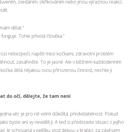
luvením, zvedáním, okřikováním nebo jinou výraznou reakcí,
lit.
emám dělat.“
 funguje. Tohle přivolá člověka.“
rozí nebezpečí, napětí mezi kočkami, zdravotní problém
sáhnout, zasáhněte. To je jasné. Ale v běžném každodenním
ž kočka dělá nějakou svou přirozenou činnost, nechte ji
t do očí, dělejte, že tam není
 jedna věc je pro ně velmi důležitá: předvídatelnost. Pokud
ko byste ani vy neviděli ji. A teď si představte situaci z jejího
pí. Je schovaná v pelíšku, pod dekou, v krabici, za závěsem