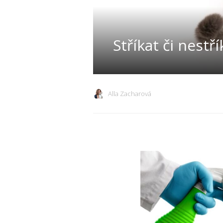
Stříkat či nestří
Alla Zacharová