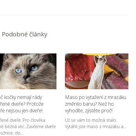
Podobné články
č kočky nemají rády
Maso po vytažení z mrazáku
řené dveře? Protože
změnilo barvu? Než ho
ře nejsou jen dveře!
vyhodíte, zjistěte proč!
řené dveře. Pro člověka
Už se vám to možná stalo.
ně běžná věc. Zavřeme dveře
Vytáhli jste maso z mrazáku a…
ložnice, do…