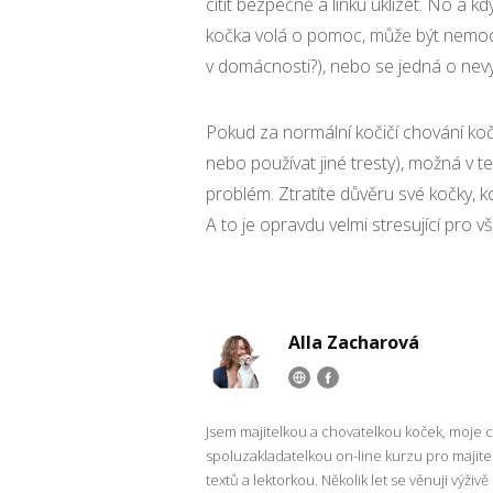
cítit bezpečně a linku uklízet. No a 
kočka volá o pomoc, může být nemocn
v domácnosti?), nebo se jedná o nev
Pokud za normální kočičí chování koč
nebo používat jiné tresty), možná v t
problém. Ztratíte důvěru své kočky,
A to je opravdu velmi stresující pro 
Alla Zacharová
Jsem majitelkou a chovatelkou koček, moje 
spoluzakladatelkou on-line kurzu pro majit
textů a lektorkou. Několik let se věnuji výživ