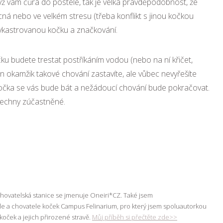
když vám čůrá do postele, tak je velká pravděpodobnost, že
á nebo ve velkém stresu (třeba konflikt s jinou kočkou
ykastrovanou kočku a značkování.
ku budete trestat postříkáním vodou (nebo na ní křičet,
en okamžik takové chování zastavíte, ale vůbec nevyřešíte
 kočka se vás bude bát a nežádoucí chování bude pokračovat.
všechny zúčastněné.
chovatelská stanice se jmenuje Oneiri*CZ. Také jsem
ele a chovatele koček Campus Felinarium, pro který jsem spoluautorkou
ě koček a jejich přirozené stravě.
Můj příběh si přečtěte zde>>