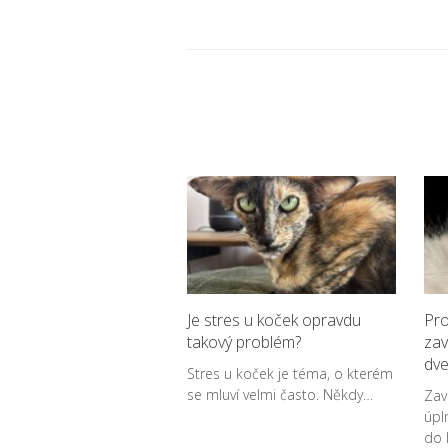
Je stres u koček opravdu
Pro
takový problém?
zav
dve
Stres u koček je téma, o kterém
se mluví velmi často. Někdy…
Zav
úpl
do 