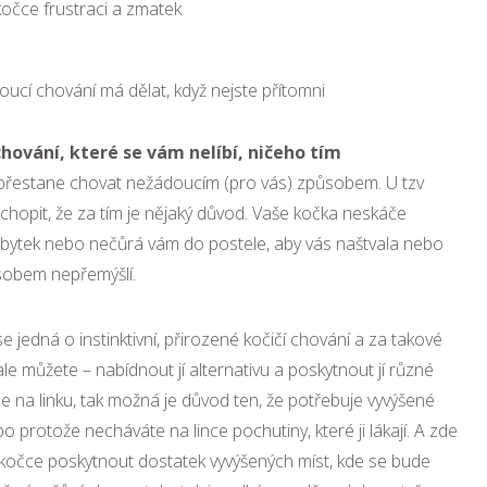
kočce frustraci a zmatek
oucí chování má dělat, když nejste přítomni
hování, které se vám nelíbí, ničeho tím
epřestane chovat nežádoucím (pro vás) způsobem. U tzv
hopit, že za tím je nějaký důvod. Vaše kočka neskáče
ábytek nebo nečůrá vám do postele, aby vás naštvala nebo
sobem nepřemýšlí.
 jedná o instinktivní, přirozené kočičí chování a za takové
e můžete – nabídnout jí alternativu a poskytnout jí různé
e na linku, tak možná je důvod ten, že potřebuje vyvýšené
o protože necháváte na lince pochutiny, které ji lákají. A zde
kočce poskytnout dostatek vyvýšených míst, kde se bude