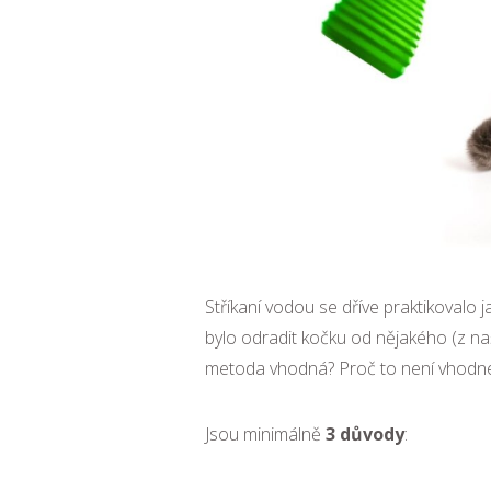
Stříkaní vodou se dříve praktikoval
bylo odradit kočku od nějakého (z n
metoda vhodná? Proč to není vhodn
Jsou minimálně
3 důvody
: