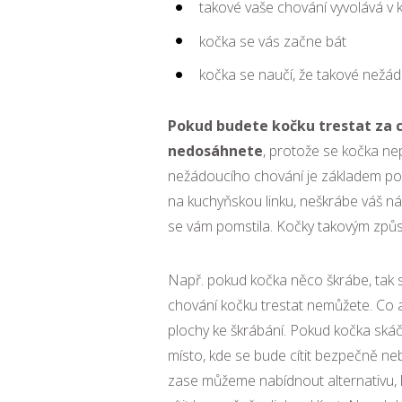
takové vaše chování vyvolává v 
kočka se vás začne bát
kočka se naučí, že takové nežád
Pokud budete kočku trestat za c
nedosáhnete
, protože se kočka n
nežádoucího chování je základem poc
na kuchyňskou linku, neškrábe váš n
se vám pomstila. Kočky takovým způ
Např. pokud kočka něco škrábe, tak se
chování kočku trestat nemůžete. Co al
plochy ke škrábání. Pokud kočka skáč
místo, kde se bude cítit bezpečně neb
zase můžeme nabídnout alternativu, 