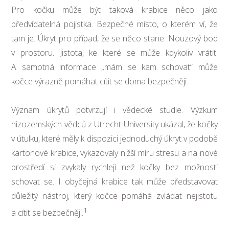
Pro kočku může být taková krabice něco jako
předvídatelná pojistka. Bezpečné místo, o kterém ví, že
tam je. Úkryt pro případ, že se něco stane. Nouzový bod
v prostoru. Jistota, ke které se může kdykoliv vrátit.
A samotná informace „mám se kam schovat“ může
kočce výrazně pomáhat cítit se doma bezpečněji.
Význam úkrytů potvrzují i vědecké studie. Výzkum
nizozemských vědců z Utrecht University ukázal, že kočky
v útulku, které měly k dispozici jednoduchý úkryt v podobě
kartonové krabice, vykazovaly nižší míru stresu a na nové
prostředí si zvykaly rychleji než kočky bez možnosti
schovat se. I obyčejná krabice tak může představovat
důležitý nástroj, který kočce pomáhá zvládat nejistotu
1
a cítit se bezpečněji.