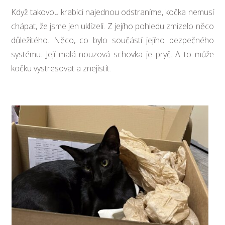
Když takovou krabici najednou odstraníme, kočka nemusí
chápat, že jsme jen uklízeli. Z jejího pohledu zmizelo něco
důležitého. Něco, co bylo součástí jejího bezpečného
systému. Její malá nouzová schovka je pryč. A to může
kočku vystresovat a znejistit.