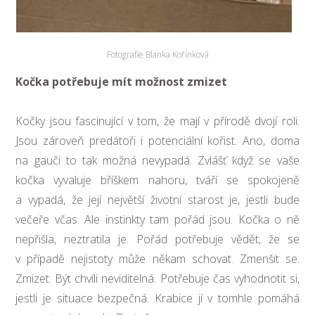
Fotografie Blanka Kořínková
Kočka potřebuje mít možnost zmizet
Kočky jsou fascinující v tom, že mají v přírodě dvojí roli.
Jsou zároveň predátoři i potenciální kořist. Ano, doma
na gauči to tak možná nevypadá. Zvlášť když se vaše
kočka vyvaluje bříškem nahoru, tváří se spokojeně
a vypadá, že její největší životní starost je, jestli bude
večeře včas. Ale instinkty tam pořád jsou. Kočka o ně
nepřišla, neztratila je. Pořád potřebuje vědět, že se
v případě nejistoty může někam schovat. Zmenšit se.
Zmizet. Být chvíli neviditelná. Potřebuje čas vyhodnotit si,
jestli je situace bezpečná. Krabice jí v tomhle pomáhá