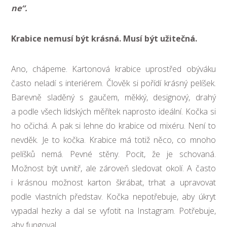
ne“.
Krabice nemusí být krásná. Musí být užitečná.
Ano, chápeme. Kartonová krabice uprostřed obýváku
často neladí s interiérem. Člověk si pořídí krásný pelíšek.
Barevně sladěný s gaučem, měkký, designový, drahý
a podle všech lidských měřítek naprosto ideální. Kočka si
ho očichá. A pak si lehne do krabice od mixéru. Není to
nevděk. Je to kočka. Krabice má totiž něco, co mnoho
pelíšků nemá. Pevné stěny. Pocit, že je schovaná.
Možnost být uvnitř, ale zároveň sledovat okolí. A často
i krásnou možnost karton škrábat, trhat a upravovat
podle vlastních představ. Kočka nepotřebuje, aby úkryt
vypadal hezky a dal se vyfotit na Instagram. Potřebuje,
aby fungoval.