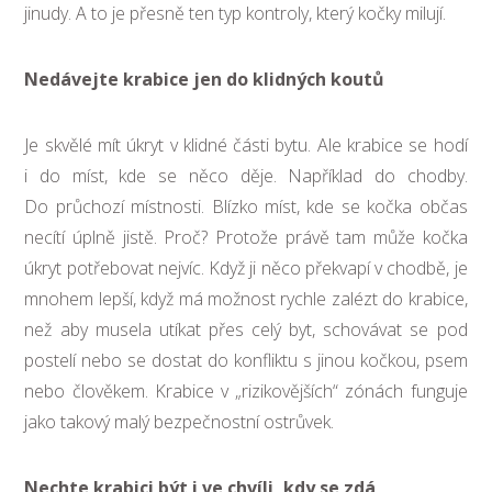
jinudy. A to je přesně ten typ kontroly, který kočky milují.
Nedávejte krabice jen do klidných koutů
Je skvělé mít úkryt v klidné části bytu. Ale krabice se hodí
i do míst, kde se něco děje. Například do chodby.
Do průchozí místnosti. Blízko míst, kde se kočka občas
necítí úplně jistě. Proč? Protože právě tam může kočka
úkryt potřebovat nejvíc. Když ji něco překvapí v chodbě, je
mnohem lepší, když má možnost rychle zalézt do krabice,
než aby musela utíkat přes celý byt, schovávat se pod
postelí nebo se dostat do konfliktu s jinou kočkou, psem
nebo člověkem. Krabice v „rizikovějších“ zónách funguje
jako takový malý bezpečnostní ostrůvek.
Nechte krabici být i ve chvíli, kdy se zdá