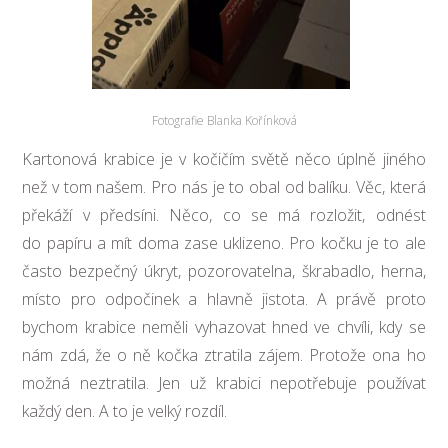
Fotografie Blanka Kořínková
Kartonová krabice je v kočičím světě něco úplně jiného
než v tom našem. Pro nás je to obal od balíku. Věc, která
překáží v předsíni. Něco, co se má rozložit, odnést
do papíru a mít doma zase uklizeno. Pro kočku je to ale
často bezpečný úkryt, pozorovatelna, škrabadlo, herna,
místo pro odpočinek a hlavně jistota. A právě proto
bychom krabice neměli vyhazovat hned ve chvíli, kdy se
nám zdá, že o ně kočka ztratila zájem. Protože ona ho
možná neztratila. Jen už krabici nepotřebuje používat
každý den. A to je velký rozdíl.