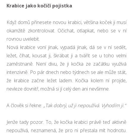
Krabice jako kočičí pojistka
Když domů přinesete novou krabici, většina koček ji musí
okamžitě zkontrolovat. Očichat, otlapkat, nebo se v ní
rovnou uvelebit.
Nová krabice voní jinak, vypadá jinak, dá se v ní sedět,
ležet, číhat, kousat ji, škrábat ji a tvářit se u toho velmi
zaměstnaně. Není divu, že ji kočka ze začátku využívá
intenzivně. Po pár dnech nebo týdnech se ale může stát,
že krabice začne ležet ladem. Kočka kolem ní projde,
nevleze dovnitř, možná si jí celý den ani nevšimne.
A člověk si řekne:
„Tak dobrý, už ji nepoužívá. Vyhodím ji.“
Jenže tady pozor. To, že kočka krabici právě teď aktivně
nepoužívá, neznamená, že pro ni přestala mít hodnotu.