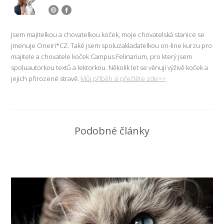
Jsem majitelkou a chovatelkou koček, moje chovatelská stanice se
jmenuje Oneiri*CZ. Také jsem spoluzakladatelkou on-line kurzu pro
majitele a chovatele koček Campus Felinarium, pro který jsem
spoluautorkou textů a lektorkou. Několik let se věnuji výživě koček a
jejich přirozené stravě.
Můj příběh si přečtěte zde>>
Podobné články