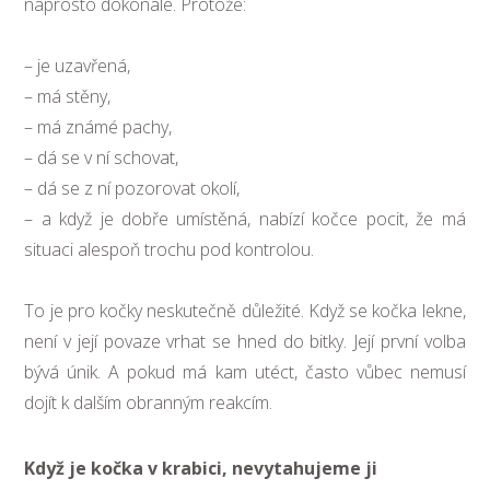
naprosto dokonale. Protože:
– je uzavřená,
– má stěny,
– má známé pachy,
– dá se v ní schovat,
– dá se z ní pozorovat okolí,
– a když je dobře umístěná, nabízí kočce pocit, že má
situaci alespoň trochu pod kontrolou.
To je pro kočky neskutečně důležité. Když se kočka lekne,
není v její povaze vrhat se hned do bitky. Její první volba
bývá únik. A pokud má kam utéct, často vůbec nemusí
dojít k dalším obranným reakcím.
Když je kočka v krabici, nevytahujeme ji