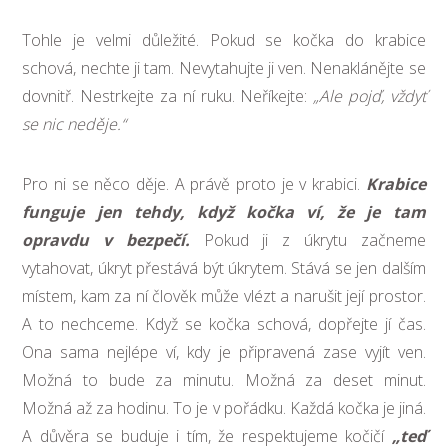
Tohle je velmi důležité. Pokud se kočka do krabice
schová, nechte ji tam. Nevytahujte ji ven. Nenaklánějte se
dovnitř. Nestrkejte za ní ruku. Neříkejte:
„Ale pojď, vždyť
se nic neděje.“
Pro ni se něco děje. A právě proto je v krabici.
Krabice
funguje jen tehdy, když kočka ví, že je tam
opravdu v bezpečí.
Pokud ji z úkrytu začneme
vytahovat, úkryt přestává být úkrytem. Stává se jen dalším
místem, kam za ní člověk může vlézt a narušit její prostor.
A to nechceme. Když se kočka schová, dopřejte jí čas.
Ona sama nejlépe ví, kdy je připravená zase vyjít ven.
Možná to bude za minutu. Možná za deset minut.
Možná až za hodinu. To je v pořádku. Každá kočka je jiná.
A důvěra se buduje i tím, že respektujeme kočičí
„teď