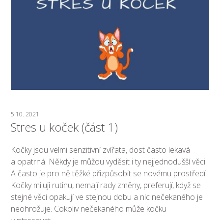
5.10. 2021
Stres u koček (část 1)
Kočky jsou velmi senzitivní zvířata, dost často lekavá
a opatrná. Někdy je můžou vyděsit i ty nejjednodušší věci.
A často je pro ně těžké přizpůsobit se novému prostředí.
Kočky miluji rutinu, nemají rady změny, preferují, když se
stejné věci opakují ve stejnou dobu a nic nečekaného je
neohrožuje. Cokoliv nečekaného může kočku