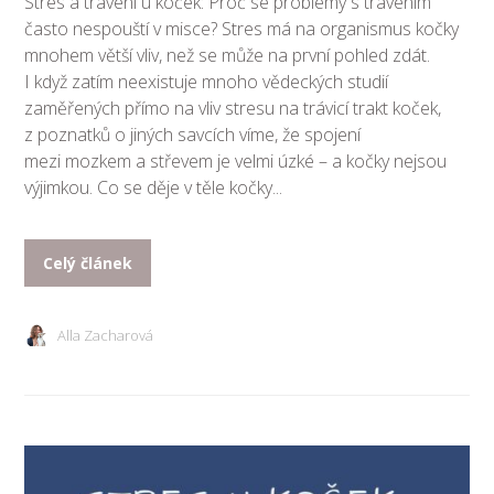
Stres a trávení u koček: Proč se problémy s trávením
často nespouští v misce? Stres má na organismus kočky
mnohem větší vliv, než se může na první pohled zdát.
I když zatím neexistuje mnoho vědeckých studií
zaměřených přímo na vliv stresu na trávicí trakt koček,
z poznatků o jiných savcích víme, že spojení
mezi mozkem a střevem je velmi úzké – a kočky nejsou
výjimkou. Co se děje v těle kočky...
Celý článek
Alla Zacharová