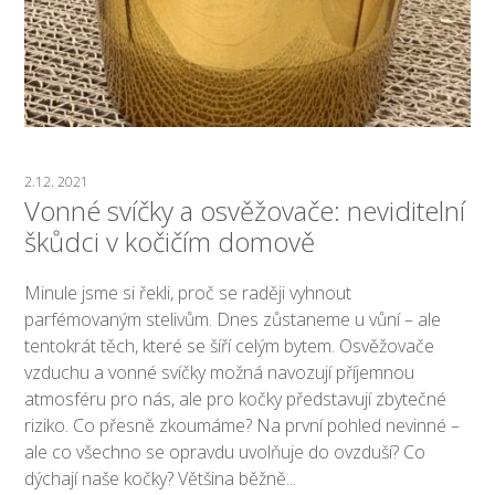
2.12. 2021
Vonné svíčky a osvěžovače: neviditelní
škůdci v kočičím domově
Minule jsme si řekli, proč se raději vyhnout
parfémovaným stelivům. Dnes zůstaneme u vůní – ale
tentokrát těch, které se šíří celým bytem. Osvěžovače
vzduchu a vonné svíčky možná navozují příjemnou
atmosféru pro nás, ale pro kočky představují zbytečné
riziko. Co přesně zkoumáme? Na první pohled nevinné –
ale co všechno se opravdu uvolňuje do ovzduší? Co
dýchají naše kočky? Většina běžně...