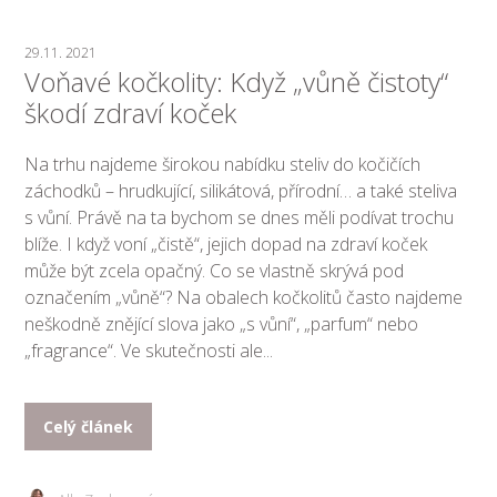
29.11. 2021
Voňavé kočkolity: Když „vůně čistoty“
škodí zdraví koček
Na trhu najdeme širokou nabídku steliv do kočičích
záchodků – hrudkující, silikátová, přírodní… a také steliva
s vůní. Právě na ta bychom se dnes měli podívat trochu
blíže. I když voní „čistě“, jejich dopad na zdraví koček
může být zcela opačný. Co se vlastně skrývá pod
označením „vůně“? Na obalech kočkolitů často najdeme
neškodně znějící slova jako „s vůní“, „parfum“ nebo
„fragrance“. Ve skutečnosti ale...
Celý článek